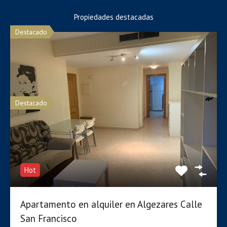
Propiedades destacadas
Habitacións
Baños
Área
Destacado
2
1
88
M²
En Alquiler
€600 al mes
Destacado
Hot
Apartamento en alquiler en Algezares Calle
San Francisco