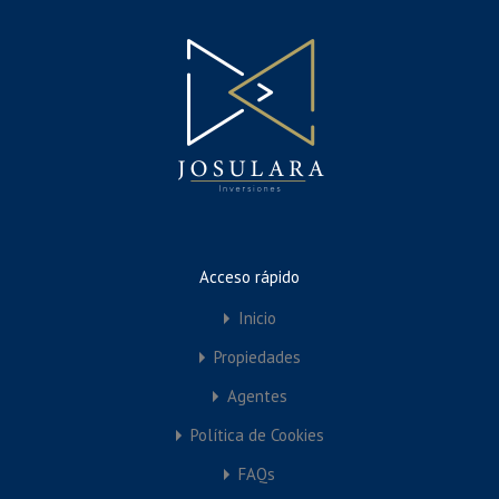
Property Types
Comercial
Oficina
Tienda
Garaje
Residencial
Acceso rápido
Condominios
Departamentos
Inicio
Edificio de Departamentos
Propiedades
Unifamiliar
Agentes
Villa
Política de Cookies
FAQs
Featured Properties