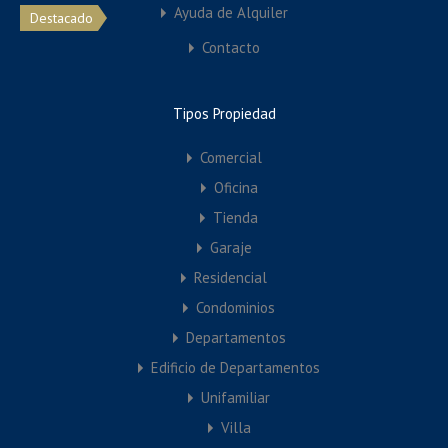
Ayuda de Alquiler
Destacado
Contacto
Tipos Propiedad
Comercial
Oficina
Tienda
Garaje
Residencial
Condominios
Departamentos
Apartamento en alquiler 2 Habitaciones en
Edificio de Departamentos
La Ñora
Unifamiliar
Apartamento seminuevo en La Ñora, calle Rosario 21.
Villa
Vivienda de…