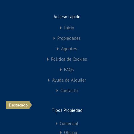
Oficina
Tienda
Acceso rápido
Garaje
Inicio
Residencial
Propiedades
Condominios
Agentes
Departamentos
Política de Cookies
Edificio de Departamentos
Unifamiliar
FAQs
Villa
Ayuda de Alquiler
Contacto
Featured Properties
Destacado
Tipos Propiedad
Comercial
Oficina