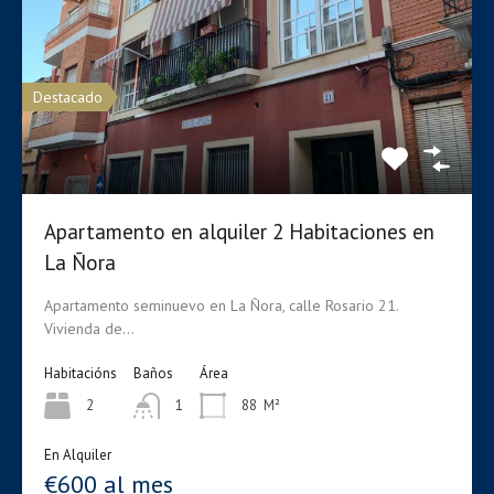
€400 Mensual
Destacado
Apartamento en alquiler 2 Habitaciones en
La Ñora
Apartamento seminuevo en La Ñora, calle Rosario 21.
Vivienda de…
Hot
Habitacións
Baños
Área
2
1
88
M²
Apartamento en alquiler en la Alberca
En Alquiler
Se alquila apartamento totalmente amueblado con garaje y
€600 al mes
trastero en…