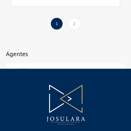
1
2
Agentes
José Oliva
joseoliva@me.com
+34 613 011 777
Property Types
Comercial