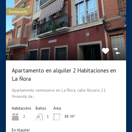
Destacado
Apartamento en alquiler 2 Habitaciones en
La Ñora
Apartamento seminuevo en La Ñora, calle Rosario 21.
Hot
Vivienda de…
Habitacións
Baños
Área
Apartamento en alquiler en Algezares Calle
2
1
88
M²
San Francisco
En Alquiler
Se alquila apartamento totalmente amueblado en la Calle