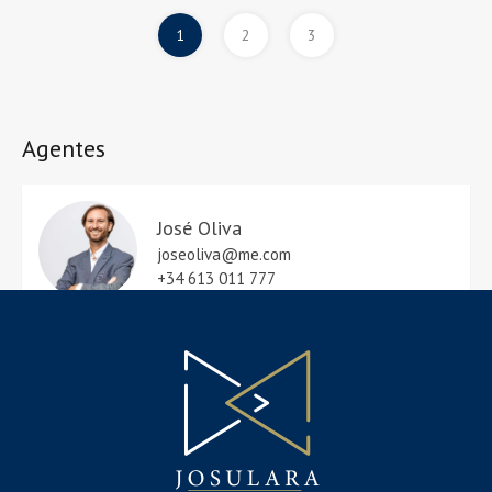
1
2
3
Agentes
José Oliva
joseoliva@me.com
+34 613 011 777
Property Types
Comercial
Oficina