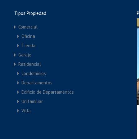
volutionary e-tailers. Monotonectally recaptiualize one-
competencies. Proactively actualize proactive
Tipos Propiedad
P
e.
Comercial
Oficina
Tienda
Garaje
Residencial
Condominios
Departamentos
Edificio de Departamentos
Unifamiliar
Villa