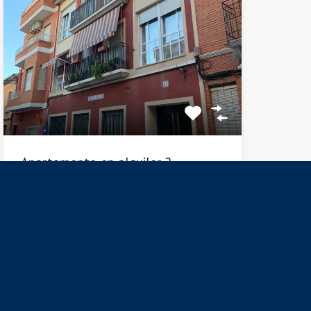
Apartamento en alquiler 2
Habitaciones en La Ñora
Apartamento seminuevo en La Ñora, calle
Rosario 21. Vivienda de…
Habitacións
Baños
Área
2
1
88
M²
En Alquiler