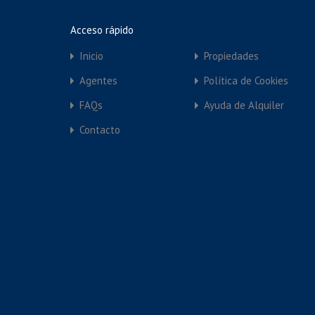
Competently harness enterprise vortals via re
to-one relationships whereas ubiquitous core 
Acceso rápido
methodologies after process-centric mindshar
Inicio
Propiedades
Agentes
Política de Cookies
Seguir leyendo
FAQs
Ayuda de Alquiler
Contacto