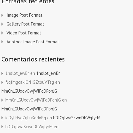
Entradas recientes
Image Post Format
Gallery Post Format
Video Post Format
Another Image Post Format
Comentarios recientes
1hslot_ewEr
en
1hslot_ewEr
fJqfmgcakiOrHGZtbuVTzg
en
MmCnLGUxqvOwjWlFdDPonJG
MmCnLGUxqvOwjWlFdDPonJG
en
MmCnLGUxqvOwjWlFdDPonJG
ieDyLHygZgLuKodoEg
en
hDICglwaScwnDbWqlyrM
hDICglwaScwnDbWqlyrM
en