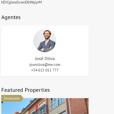
hDICglwaScwnDbWqlyrM
Agentes
José Oliva
joseoliva@me.com
+34 613 011 777
Featured Properties
Destacado