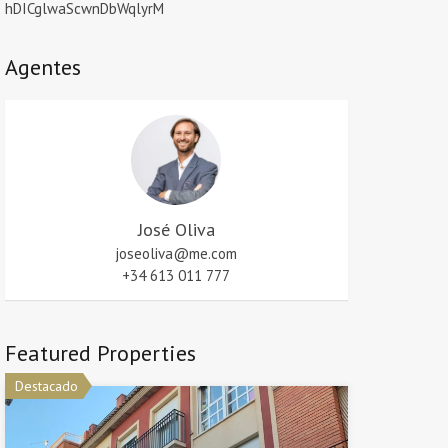
hDICglwaScwnDbWqlyrM
Agentes
José Oliva
joseoliva@me.com
+34 613 011 777
Featured Properties
Destacado