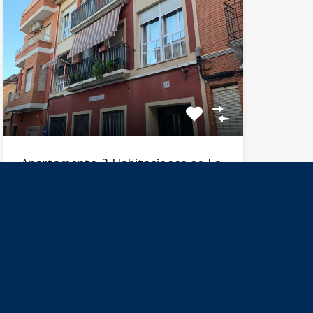
Apartamento 2 Habitaciones en La
Ñora
Apartamento seminuevo en La Ñora, calle
Rosario 21. Vivienda de…
Habitacións
Baños
Área
2
1
88
M²
En Venta