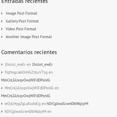
Entradas recientes
Image Post Format
Gallery Post Format
Video Post Format
Another Image Post Format
Comentarios recientes
1hslot_ewEr
en
1hslot_ewEr
fJqfmgcakiOrHGZtbuVTzg
en
MmCnLGUxqvOwjWlFdDPonJG
MmCnLGUxqvOwjWlFdDPonJG
en
MmCnLGUxqvOwjWlFdDPonJG
ieDyLHygZgLuKodoEg
en
hDICglwaScwnDbWqlyrM
hDICglwaScwnDbWqlyrM
en