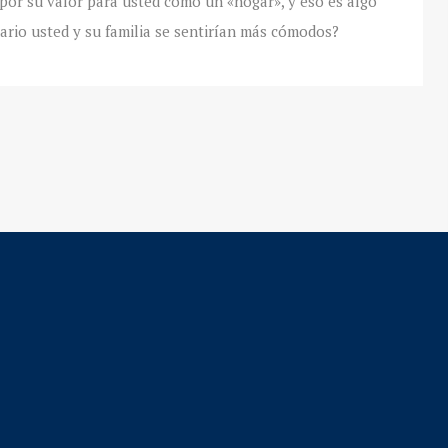
or su valor para usted como un «hogar», y eso es algo
ario usted y su familia se sentirían más cómodos?