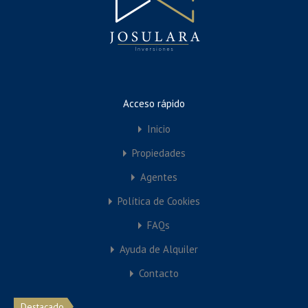
Property Types
Comercial
Oficina
Tienda
Acceso rápido
Garaje
Inicio
Residencial
Propiedades
Condominios
Agentes
Departamentos
Política de Cookies
Edificio de Departamentos
Unifamiliar
FAQs
Villa
Ayuda de Alquiler
Contacto
Featured Properties
Destacado