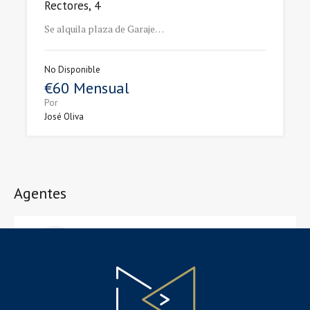
Rectores, 4
Se alquila plaza de Garaje…
No Disponible
€60 Mensual
Por
José Oliva
Agentes
José Oliva
joseoliva@me.com
+34 613 011 777