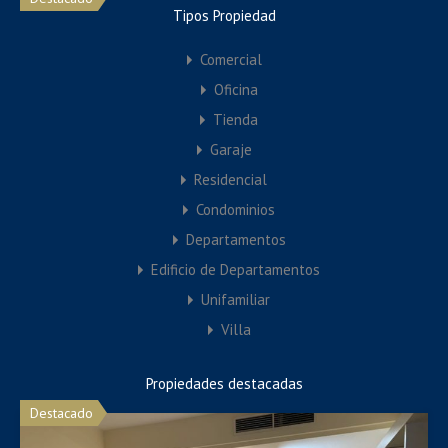
Tipos Propiedad
Comercial
Oficina
Tienda
Garaje
Residencial
Condominios
Hot
Departamentos
Edificio de Departamentos
Apartamento en alquiler en la Alberca
Unifamiliar
Se alquila apartamento totalmente amueblado con garaje y
Villa
trastero en…
Propiedades destacadas
Habitacións
Baños
Área
Destacado
1
1
40
M²