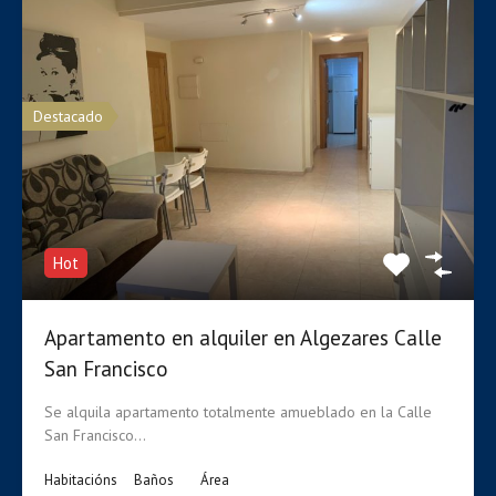
Disponible, En Alquiler
€425 Mensual
Destacado
Hot
Apartamento en alquiler en Algezares Calle
San Francisco
Se alquila apartamento totalmente amueblado en la Calle
San Francisco…
Habitacións
Baños
Área
Apartamento en alquiler 2 Habitaciones en