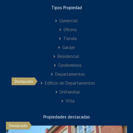
Tipos Propiedad
Apartamento en Urbanización Veneziola
Comercial
Golf
Oficina
Tienda
1
1
45
M²
Garaje
Disponible, En Alquiler
Residencial
€500 Mensual
Condominios
Departamentos
Destacado
Edificio de Departamentos
Unifamiliar
Villa
Propiedades destacadas
Destacado
Hot