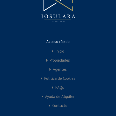
Apartamento 2 Habitaciones en Veneziola
Golf
2
1
61
M²
Acceso rápido
Disponible, En Alquiler, En Venta
Inicio
€119,000
Propiedades
Agentes
Política de Cookies
FAQs
Ayuda de Alquiler
Contacto