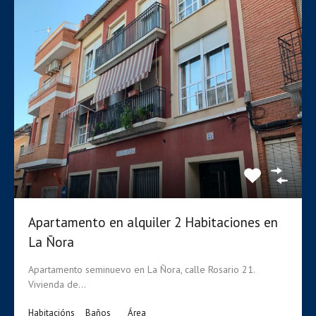
Apartamento en alquiler en la Alberca
1
1
40
M²
Disponible, En Alquiler
€425 Mensual
Apartamento en alquiler 2 Habitaciones en
La Ñora
Apartamento seminuevo en La Ñora, calle Rosario 21.
Vivienda de…
Habitacións
Baños
Área